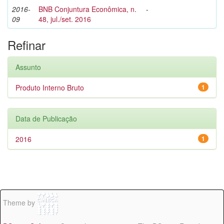
2016-
BNB Conjuntura Econômica, n.
-
09
48, jul./set. 2016
Refinar
Assunto
Produto Interno Bruto
1
Data de Publicação
2016
1
Theme by