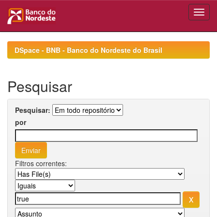
Skip
navigation
DSpace - BNB - Banco do Nordeste do Brasil
Pesquisar
Pesquisar:
por
Filtros correntes: