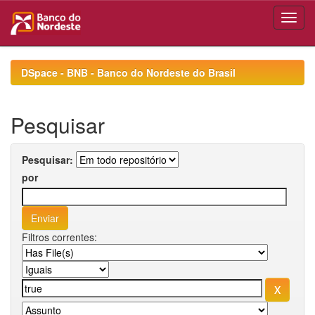
Skip
navigation
DSpace - BNB - Banco do Nordeste do Brasil
Pesquisar
Pesquisar:
por
Filtros correntes: