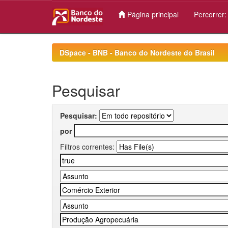
Página principal
Percorrer
Skip
navigation
DSpace - BNB - Banco do Nordeste do Brasil
Pesquisar
Pesquisar:
por
Filtros correntes: