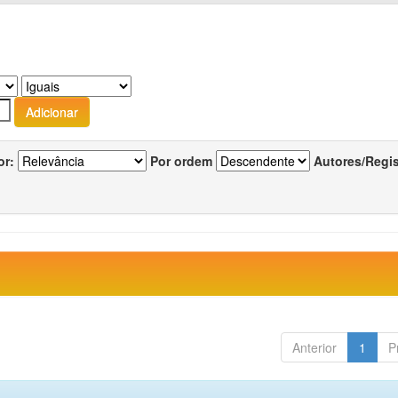
or:
Por ordem
Autores/Regi
Anterior
1
P