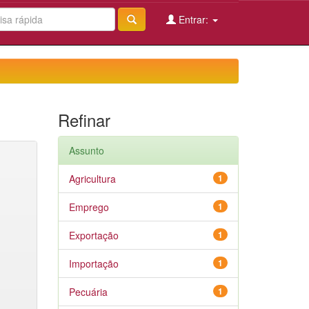
Entrar:
Refinar
Assunto
Agricultura
1
Emprego
1
Exportação
1
Importação
1
Pecuária
1