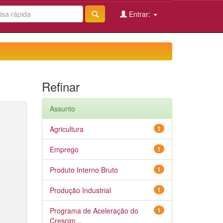
Entrar:
Refinar
Assunto
Agricultura
1
Emprego
1
Produto Interno Bruto
1
Produção Industrial
1
Programa de Aceleração do
1
Crescim...