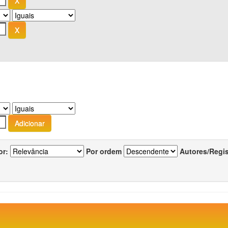
or:
Por ordem
Autores/Regi