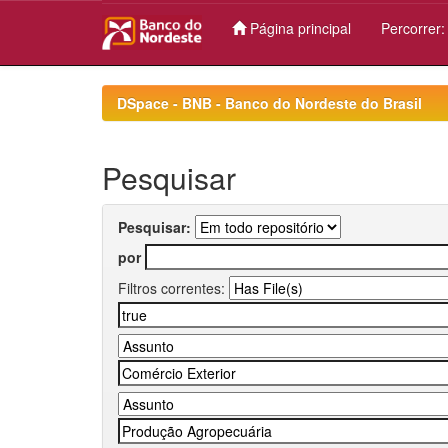
Página principal
Percorrer
Skip
navigation
DSpace - BNB - Banco do Nordeste do Brasil
Pesquisar
Pesquisar:
por
Filtros correntes: