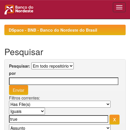
Skip
navigation
DSpace - BNB - Banco do Nordeste do Brasil
Pesquisar
Pesquisar:
por
Filtros correntes: