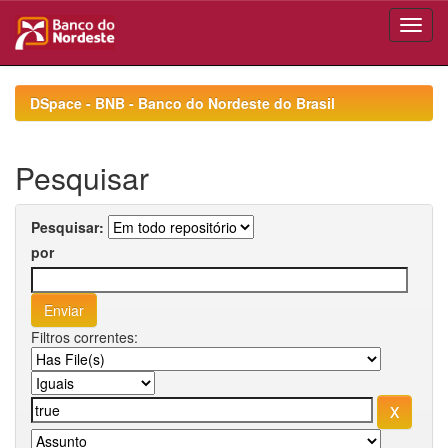
Skip
navigation
DSpace - BNB - Banco do Nordeste do Brasil
Pesquisar
Pesquisar:
por
Filtros correntes: