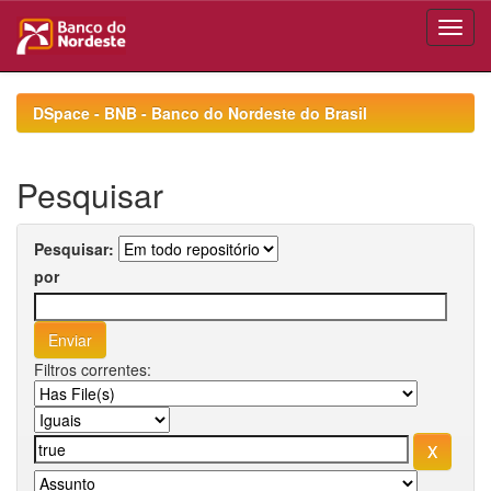
Skip
navigation
DSpace - BNB - Banco do Nordeste do Brasil
Pesquisar
Pesquisar:
por
Filtros correntes: