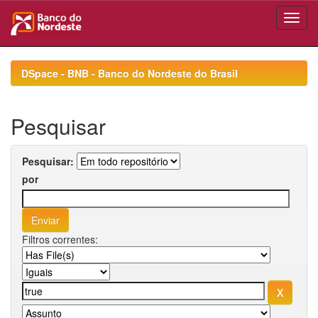
Skip
navigation
DSpace - BNB - Banco do Nordeste do Brasil
Pesquisar
Pesquisar:
por
Filtros correntes: