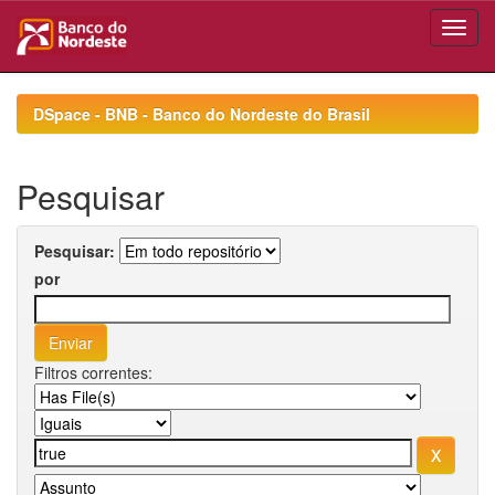
Skip
navigation
DSpace - BNB - Banco do Nordeste do Brasil
Pesquisar
Pesquisar:
por
Filtros correntes: