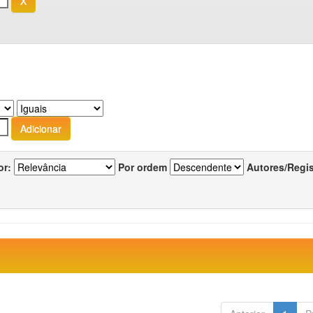
or:
Por ordem
Autores/Regi