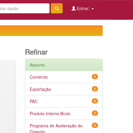
Entrar:
Refinar
Assunto
Comércio
1
Exportação
1
PAC
1
Produto Interno Bruto
1
Programa de Aceleração do
1
Crescim...