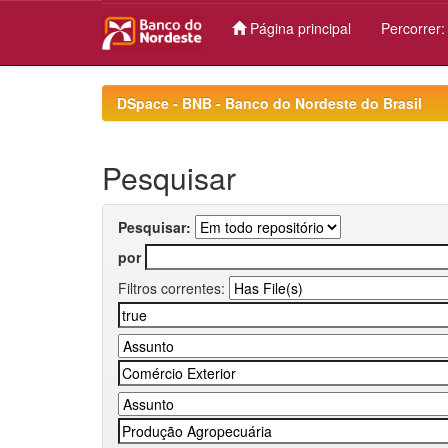
Página principal
Percorrer
Skip
navigation
DSpace - BNB - Banco do Nordeste do Brasil
Pesquisar
Pesquisar:
por
Filtros correntes: