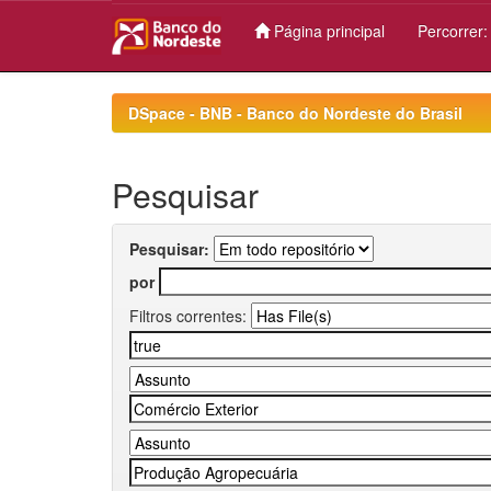
Página principal
Percorrer
Skip
navigation
DSpace - BNB - Banco do Nordeste do Brasil
Pesquisar
Pesquisar:
por
Filtros correntes: