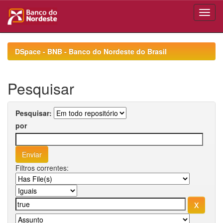
Skip
navigation
DSpace - BNB - Banco do Nordeste do Brasil
Pesquisar
Pesquisar:
por
Filtros correntes: