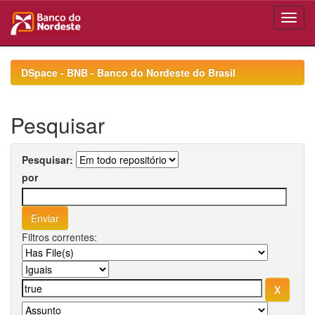
Skip
navigation
DSpace - BNB - Banco do Nordeste do Brasil
Pesquisar
Pesquisar:
por
Filtros correntes: