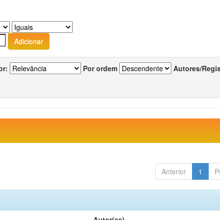
or:
Por ordem
Autores/Regi
Anterior
1
P
Autor(es)