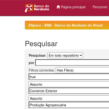
Página principal
Percorrer
Skip
navigation
DSpace - BNB - Banco do Nordeste do Brasil
Pesquisar
Pesquisar:
por
Filtros correntes: