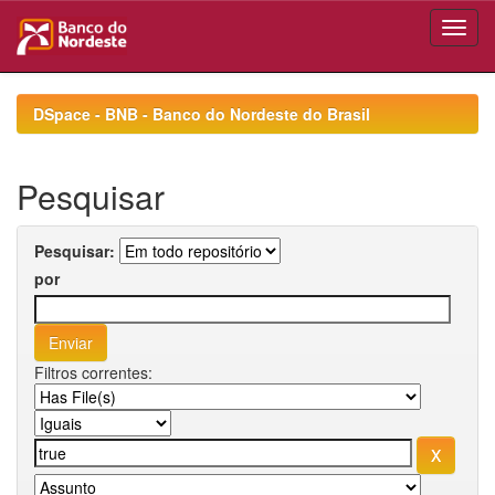
Skip
navigation
DSpace - BNB - Banco do Nordeste do Brasil
Pesquisar
Pesquisar:
por
Filtros correntes: