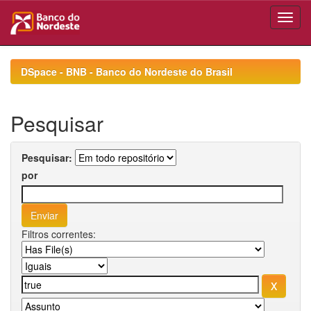
Skip
navigation
DSpace - BNB - Banco do Nordeste do Brasil
Pesquisar
Pesquisar:
por
Filtros correntes: