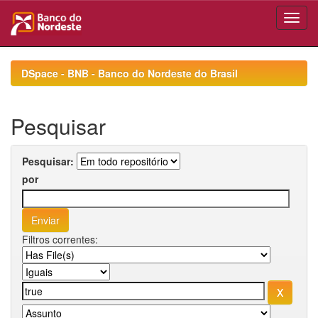
Skip
navigation
DSpace - BNB - Banco do Nordeste do Brasil
Pesquisar
Pesquisar:
por
Filtros correntes: