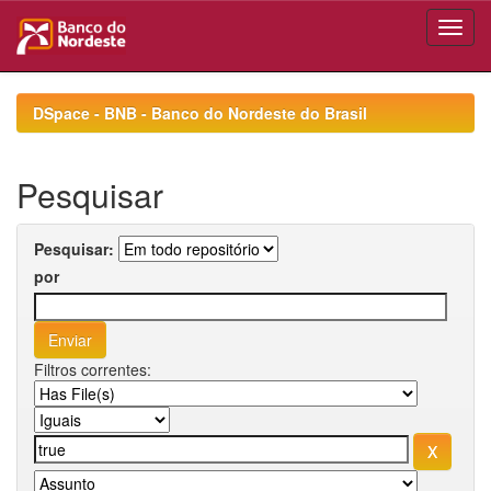
Skip
navigation
DSpace - BNB - Banco do Nordeste do Brasil
Pesquisar
Pesquisar:
por
Filtros correntes: