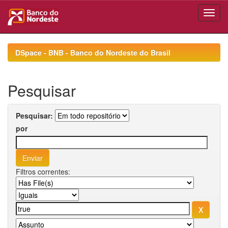
Skip
navigation
DSpace - BNB - Banco do Nordeste do Brasil
Pesquisar
Pesquisar:
por
Filtros correntes: