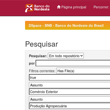
Página principal
Percorrer
Skip
navigation
DSpace - BNB - Banco do Nordeste do Brasil
Pesquisar
Pesquisar:
por
Filtros correntes: