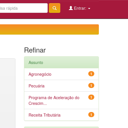
Entrar:
Refinar
Assunto
Agronegócio
1
Pecuária
1
Programa de Aceleração do
1
Crescim...
Receita Tributária
1