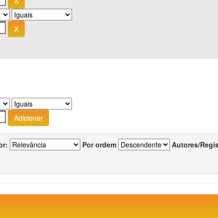
or:
Por ordem
Autores/Regi