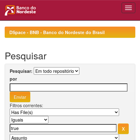
Skip
navigation
DSpace - BNB - Banco do Nordeste do Brasil
Pesquisar
Pesquisar:
por
Filtros correntes: