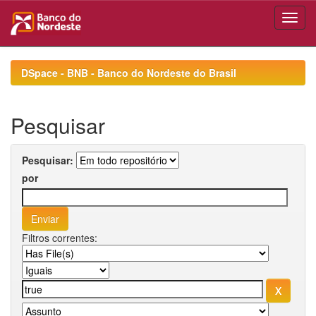
Skip
navigation
DSpace - BNB - Banco do Nordeste do Brasil
Pesquisar
Pesquisar:
por
Filtros correntes: