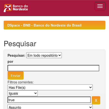
Skip
navigation
DSpace - BNB - Banco do Nordeste do Brasil
Pesquisar
Pesquisar:
por
Filtros correntes: