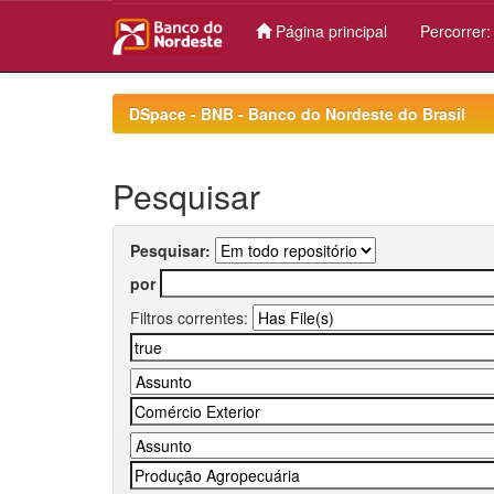
Página principal
Percorrer
Skip
navigation
DSpace - BNB - Banco do Nordeste do Brasil
Pesquisar
Pesquisar:
por
Filtros correntes: