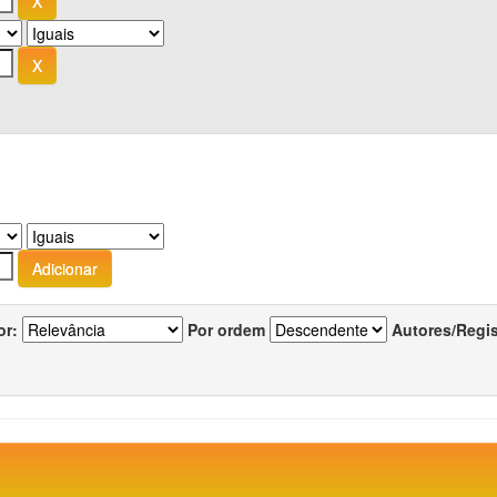
or:
Por ordem
Autores/Regi