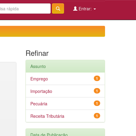
Entrar:
Refinar
Assunto
Emprego
1
Importação
1
Pecuária
1
Receita Tributária
1
Data de Publicação