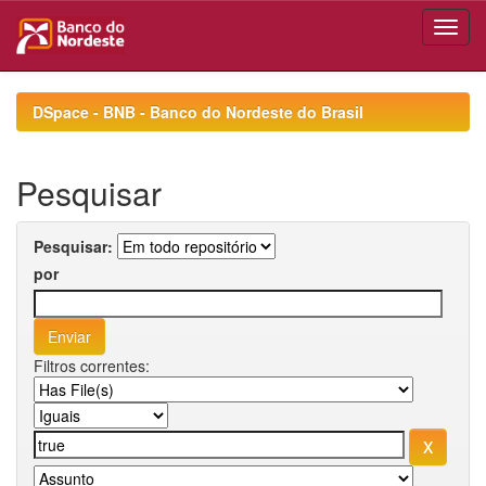
Skip
navigation
DSpace - BNB - Banco do Nordeste do Brasil
Pesquisar
Pesquisar:
por
Filtros correntes: