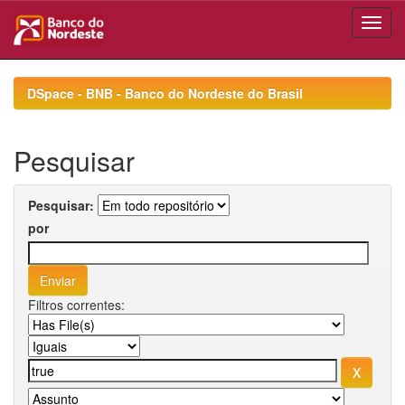
Skip
navigation
DSpace - BNB - Banco do Nordeste do Brasil
Pesquisar
Pesquisar:
por
Filtros correntes: