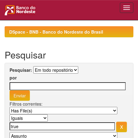
Skip
navigation
DSpace - BNB - Banco do Nordeste do Brasil
Pesquisar
Pesquisar:
por
Filtros correntes: