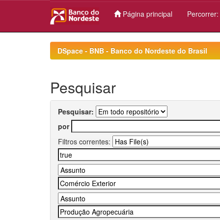
Página principal
Percorrer
Skip
navigation
DSpace - BNB - Banco do Nordeste do Brasil
Pesquisar
Pesquisar:
por
Filtros correntes: