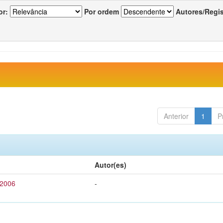
or:
Por ordem
Autores/Regi
Anterior
1
P
Autor(es)
 2006
-