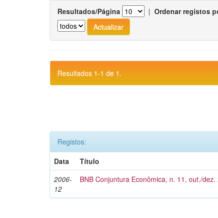
Resultados/Página
|
Ordenar registos p
Resultados 1-1 de 1.
Registos:
Data
Título
2006-
BNB Conjuntura Econômica, n. 11, out./dez.
12