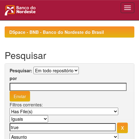
Skip
navigation
DSpace - BNB - Banco do Nordeste do Brasil
Pesquisar
Pesquisar:
por
Filtros correntes: