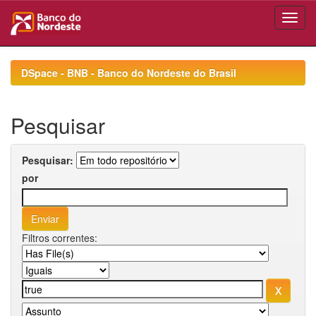
Skip
navigation
DSpace - BNB - Banco do Nordeste do Brasil
Pesquisar
Pesquisar:
por
Filtros correntes: