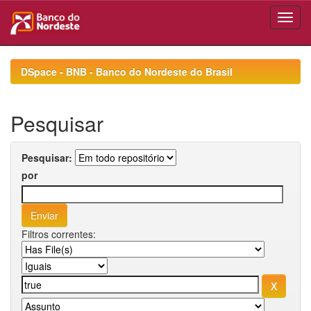
Skip
navigation
DSpace - BNB - Banco do Nordeste do Brasil
Pesquisar
Pesquisar:
por
Filtros correntes: