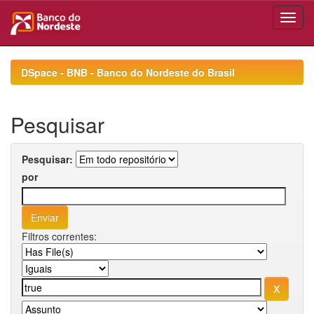
Skip
navigation
DSpace - BNB - Banco do Nordeste do Brasil
Pesquisar
Pesquisar:
por
Filtros correntes: