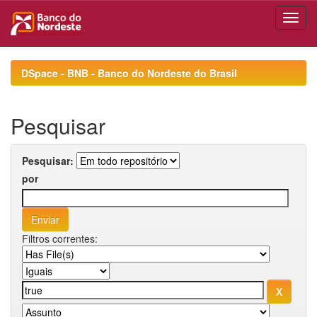
Skip
navigation
DSpace - BNB - Banco do Nordeste do Brasil
Pesquisar
Pesquisar:
por
Filtros correntes: