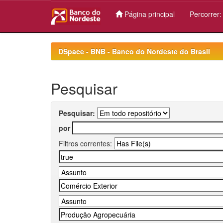
Página principal
Percorrer
Skip
navigation
DSpace - BNB - Banco do Nordeste do Brasil
Pesquisar
Pesquisar:
por
Filtros correntes: