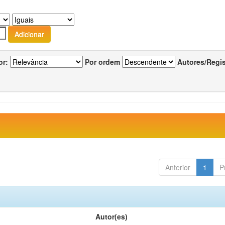
or:
Por ordem
Autores/Regi
Anterior
1
P
Autor(es)