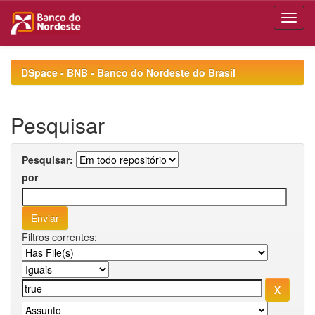
Skip
navigation
DSpace - BNB - Banco do Nordeste do Brasil
Pesquisar
Pesquisar:
por
Filtros correntes: