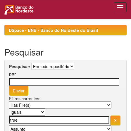
Skip
navigation
DSpace - BNB - Banco do Nordeste do Brasil
Pesquisar
Pesquisar:
por
Filtros correntes: