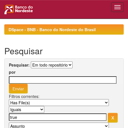
Skip
navigation
DSpace - BNB - Banco do Nordeste do Brasil
Pesquisar
Pesquisar:
por
Filtros correntes: