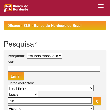
Skip
navigation
DSpace - BNB - Banco do Nordeste do Brasil
Pesquisar
Pesquisar:
por
Filtros correntes: