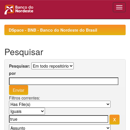
Skip
navigation
DSpace - BNB - Banco do Nordeste do Brasil
Pesquisar
Pesquisar:
por
Filtros correntes: