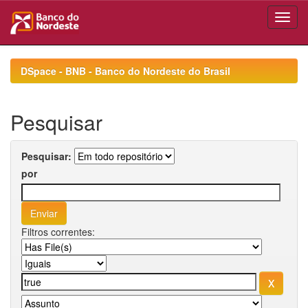
Skip
navigation
DSpace - BNB - Banco do Nordeste do Brasil
Pesquisar
Pesquisar:
por
Filtros correntes: