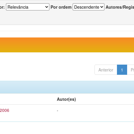
or:
Por ordem
Autores/Regi
Anterior
1
P
Autor(es)
 2006
-