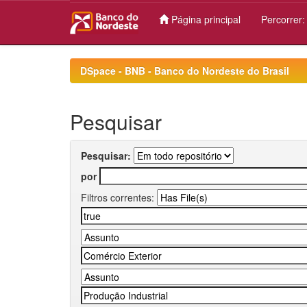
Página principal
Percorrer
Skip
navigation
DSpace - BNB - Banco do Nordeste do Brasil
Pesquisar
Pesquisar:
por
Filtros correntes: