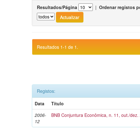
Resultados/Página
|
Ordenar registos p
Resultados 1-1 de 1.
Registos:
Data
Título
2006-
BNB Conjuntura Econômica, n. 11, out./dez.
12