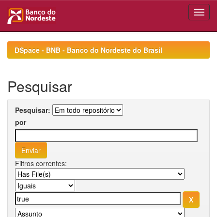
Skip
navigation
DSpace - BNB - Banco do Nordeste do Brasil
Pesquisar
Pesquisar:
por
Filtros correntes: