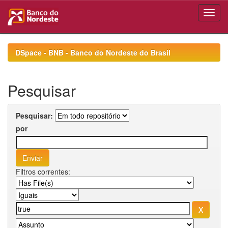
Skip
navigation
DSpace - BNB - Banco do Nordeste do Brasil
Pesquisar
Pesquisar:
por
Filtros correntes: