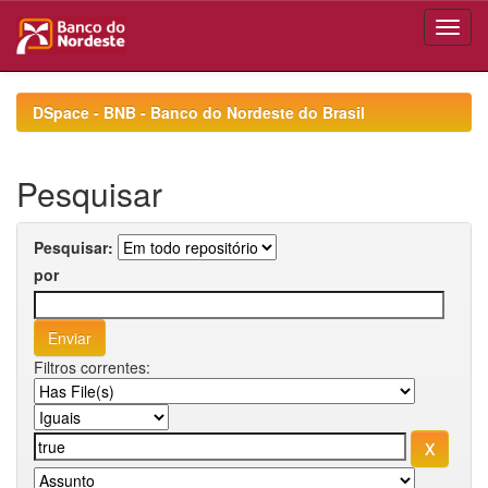
Skip
navigation
DSpace - BNB - Banco do Nordeste do Brasil
Pesquisar
Pesquisar:
por
Filtros correntes: