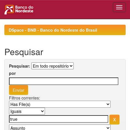
Skip
navigation
DSpace - BNB - Banco do Nordeste do Brasil
Pesquisar
Pesquisar:
por
Filtros correntes: