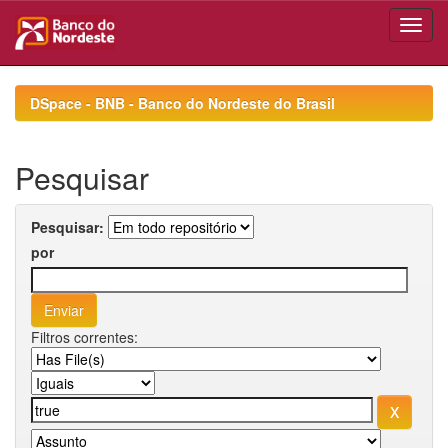
Skip
navigation
DSpace - BNB - Banco do Nordeste do Brasil
Pesquisar
Pesquisar:
por
Filtros correntes: