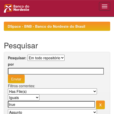
Skip
navigation
DSpace - BNB - Banco do Nordeste do Brasil
Pesquisar
Pesquisar:
por
Filtros correntes: