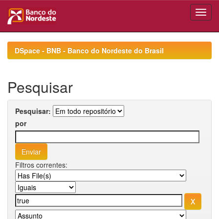
Skip
navigation
DSpace - BNB - Banco do Nordeste do Brasil
Pesquisar
Pesquisar:
por
Filtros correntes: