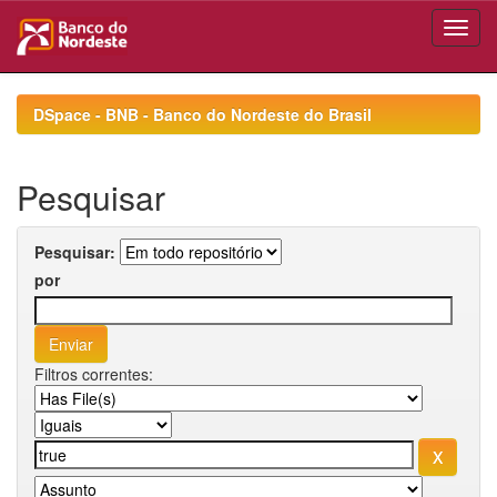
Skip
navigation
DSpace - BNB - Banco do Nordeste do Brasil
Pesquisar
Pesquisar:
por
Filtros correntes: