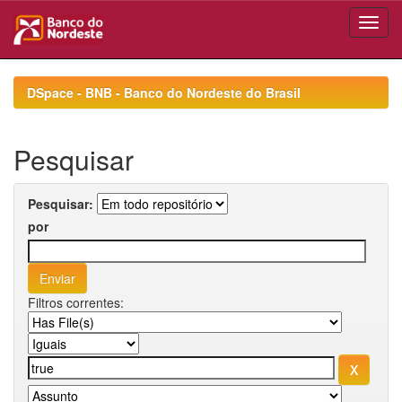
Skip
navigation
DSpace - BNB - Banco do Nordeste do Brasil
Pesquisar
Pesquisar:
por
Filtros correntes: